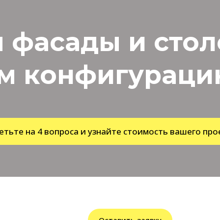
 фасады и сто
м конфигурацию
етьте на 4 вопроса и узнайте стоимость вашего про