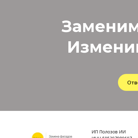
Заменим
Измени
Отв
ИП Полозов ИИ