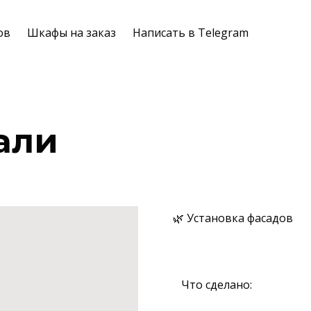
ов
Шкафы на заказ
Написать в Telegram
али
🌿 Установка фасадов
⠀
⠀Что сделано: