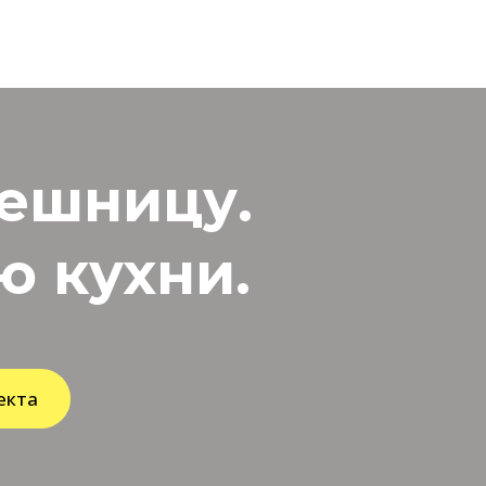
лешницу.
 кухни.
екта