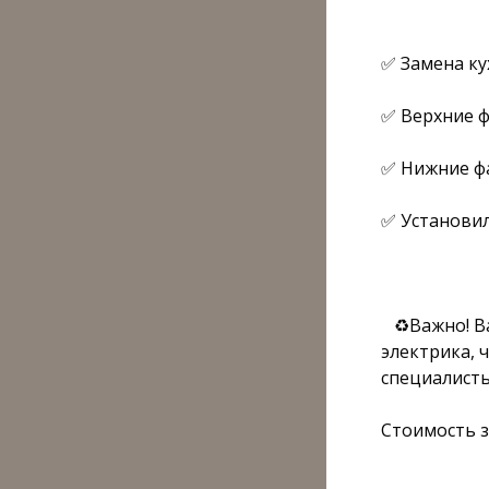
⠀
✅ Замена ку
✅ Верхние ф
✅ Нижние фа
✅ Установил
⠀
⠀♻️Важно! В
электрика, 
специалисты
Стоимость з