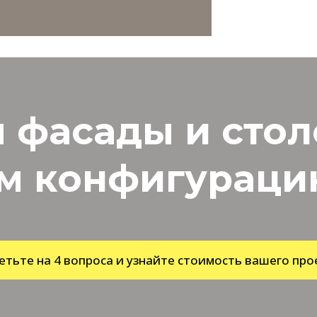
 фасады и сто
м конфигурацию
етьте на 4 вопроса и узнайте стоимость вашего про