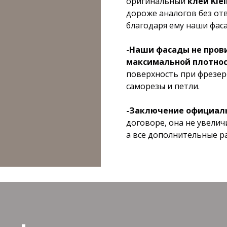
оригинальный
клей Kle
дороже аналогов без отв
благодаря ему наши фаса
-Наши фасады не прови
максимальной плотнос
поверхность при фрезер
саморезы и петли.
-Заключение официаль
договоре, она не увелич
а все дополнительные р