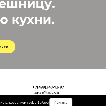
лешницу.
 кухни.
екта
+7(499)348-12-97
zakaz@faslux.ru
 использованием cookie-файлов.
Принять