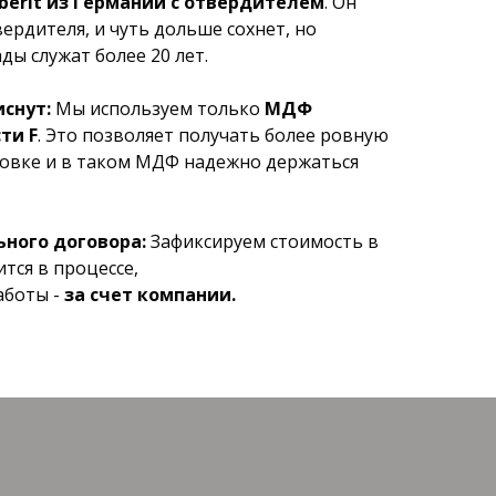
iberit из Германии с отвердителем
. Он
ердителя, и чуть дольше сохнет, но
ды служат более 20 лет.
снут:
Мы используем только
МДФ
ти F
. Это позволяет получать более ровную
овке и в таком МДФ надежно держаться
ного договора:
Зафиксируем стоимость в
ится в процессе,
аботы -
за счет компании.