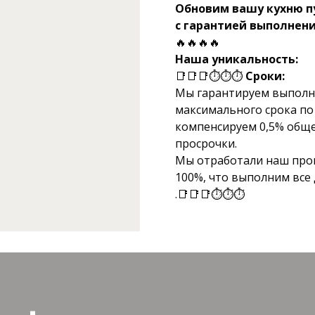
Обновим вашу кухню п
с гарантией выполнени
🔥🔥🔥🔥
Наша уникальность:
📑📑📑⏱⏱⏱
Сроки:
Мы гарантируем выполне
максимального срока по 
компенсируем 0,5% обще
просрочки.
Мы отработали наш проце
100%, что выполним все
.📑📑📑⏱⏱⏱