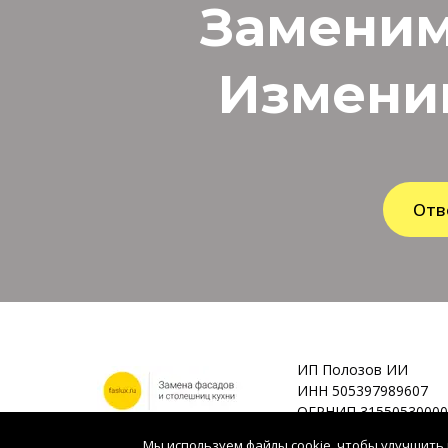
Заменим
Измени
Отв
ИП Полозов ИИ
ИНН 505397989607
ОГРНИП 31550530000
Мы используем файлы cookie, чтобы улучшить 