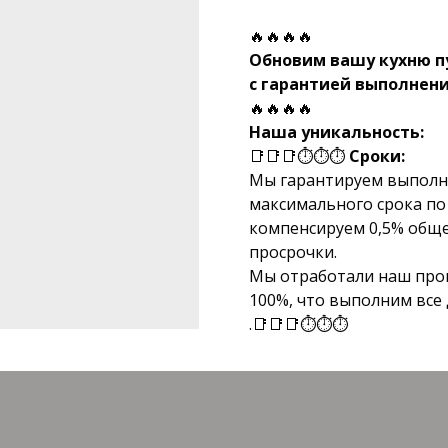
🔥🔥🔥🔥
Обновим вашу кухню п
с гарантией выполнени
🔥🔥🔥🔥
Наша уникальность:
📑📑📑⏱⏱⏱
Сроки:
Мы гарантируем выполне
максимального срока по 
компенсируем 0,5% обще
просрочки.
Мы отработали наш проце
100%, что выполним все
.📑📑📑⏱⏱⏱