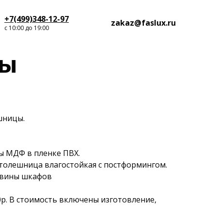
+7(499)348-12-97
zakaz@faslux.ru
с 10:00 до 19:00
цы
шницы.
ы МДФ в пленке ПВХ.
толешница влагостойкая с постформингом.
овины шкафов
0р. В стоимость включены изготовление,