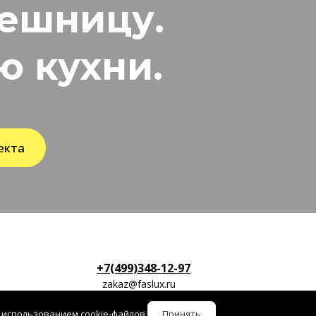
лешницу.
 кухни.
екта
+7(499)348-12-97
zakaz@faslux.ru
 использованием cookie-файлов.
Принять