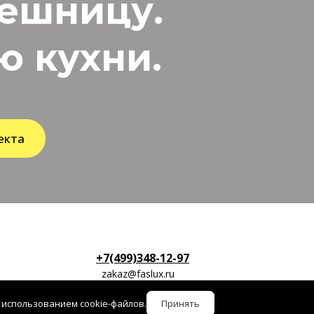
лешницу.
 кухни.
екта
+7(499)348-12-97
zakaz@faslux.ru
 использованием cookie-файлов.
Принять