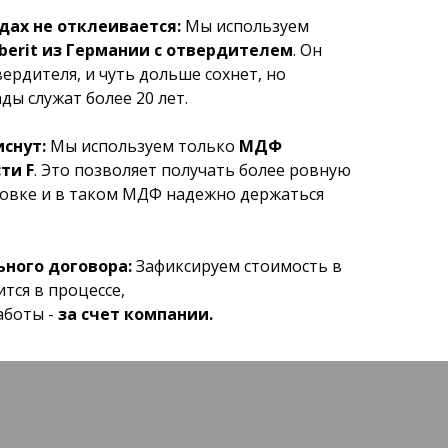
дах не отклеивается:
Мы используем
iberit из Германии с отвердителем
. Он
ердителя, и чуть дольше сохнет, но
ды служат более 20 лет.
снут:
Мы используем только
МДФ
ти F
. Это позволяет получать более ровную
овке и в таком МДФ надежно держаться
ного договора:
Зафиксируем стоимость в
ится в процессе,
аботы -
за счет компании.