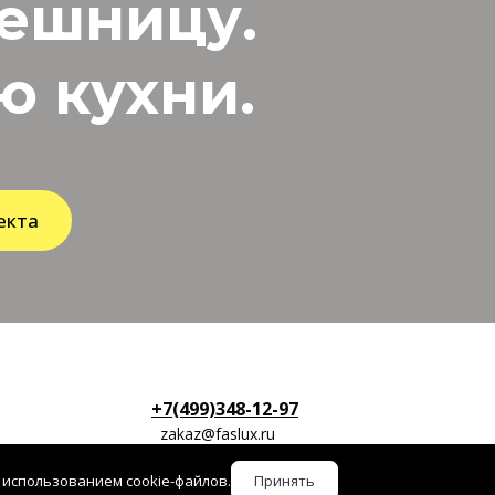
лешницу.
 кухни.
екта
+7(499)348-12-97
zakaz@faslux.ru
 использованием cookie-файлов.
Принять