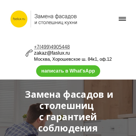
+7(499)4905448
zakaz@faslux.ru
Москва, Хорошевское ш. 84к1, оф.12
написать в What'sApp
Замена фасадов и
столешниц
с гарантией
соблюдения